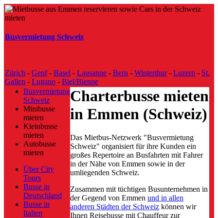
Busvermietung Schweiz
Zürich
-
Genf
-
Basel
-
Lausanne
-
Bern
-
Winterthur
-
Luzern
-
St.
Gallen
-
Lugano
-
Biel/Bienne
Busvermietung
Charterbusse mieten
Schweiz
Minibusse
in Emmen (Schweiz)
mieten
Kleinbusse
mieten
Das Mietbus-Netzwerk "Busvermietung
Autobusse
Schweiz" organisiert für ihre Kunden ein
mieten
großes Repertoire an Busfahrten mit Fahrer
in der Nähe von Emmen sowie in der
Über City
umliegenden Schweiz.
Tours
Busse in
Zusammen mit tüchtigen Busunternehmen in
Deutschland
der Gegend von Emmen
und in allen
Busse in
anderen Städten der Schweiz
können wir
Italien
Ihnen Reisebusse mit Chauffeur zur