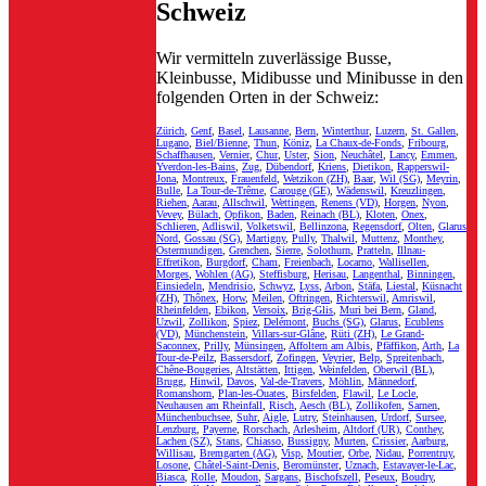
Schweiz
Wir vermitteln zuverlässige Busse,
Kleinbusse, Midibusse und Minibusse in den
folgenden Orten in der Schweiz:
Zürich
,
Genf
,
Basel
,
Lausanne
,
Bern
,
Winterthur
,
Luzern
,
St. Gallen
,
Lugano
,
Biel/Bienne
,
Thun
,
Köniz
,
La Chaux-de-Fonds
,
Fribourg
,
Schaffhausen
,
Vernier
,
Chur
,
Uster
,
Sion
,
Neuchâtel
,
Lancy
,
Emmen
,
Yverdon-les-Bains
,
Zug
,
Dübendorf
,
Kriens
,
Dietikon
,
Rapperswil-
Jona
,
Montreux
,
Frauenfeld
,
Wetzikon (ZH)
,
Baar
,
Wil (SG)
,
Meyrin
,
Bulle
,
La Tour-de-Trême
,
Carouge (GE)
,
Wädenswil
,
Kreuzlingen
,
Riehen
,
Aarau
,
Allschwil
,
Wettingen
,
Renens (VD)
,
Horgen
,
Nyon
,
Vevey
,
Bülach
,
Opfikon
,
Baden
,
Reinach (BL)
,
Kloten
,
Onex
,
Schlieren
,
Adliswil
,
Volketswil
,
Bellinzona
,
Regensdorf
,
Olten
,
Glarus
Nord
,
Gossau (SG)
,
Martigny
,
Pully
,
Thalwil
,
Muttenz
,
Monthey
,
Ostermundigen
,
Grenchen
,
Sierre
,
Solothurn
,
Pratteln
,
Illnau-
Effretikon
,
Burgdorf
,
Cham
,
Freienbach
,
Locarno
,
Wallisellen
,
Morges
,
Wohlen (AG)
,
Steffisburg
,
Herisau
,
Langenthal
,
Binningen
,
Einsiedeln
,
Mendrisio
,
Schwyz
,
Lyss
,
Arbon
,
Stäfa
,
Liestal
,
Küsnacht
(ZH)
,
Thônex
,
Horw
,
Meilen
,
Oftringen
,
Richterswil
,
Amriswil
,
Rheinfelden
,
Ebikon
,
Versoix
,
Brig-Glis
,
Muri bei Bern
,
Gland
,
Uzwil
,
Zollikon
,
Spiez
,
Delémont
,
Buchs (SG)
,
Glarus
,
Ecublens
(VD)
,
Münchenstein
,
Villars-sur-Glâne
,
Rüti (ZH)
,
Le Grand-
Saconnex
,
Prilly
,
Münsingen
,
Affoltern am Albis
,
Pfäffikon
,
Arth
,
La
Tour-de-Peilz
,
Bassersdorf
,
Zofingen
,
Veyrier
,
Belp
,
Spreitenbach
,
Chêne-Bougeries
,
Altstätten
,
Ittigen
,
Weinfelden
,
Oberwil (BL)
,
Brugg
,
Hinwil
,
Davos
,
Val-de-Travers
,
Möhlin
,
Männedorf
,
Romanshorn
,
Plan-les-Ouates
,
Birsfelden
,
Flawil
,
Le Locle
,
Neuhausen am Rheinfall
,
Risch
,
Aesch (BL)
,
Zollikofen
,
Sarnen
,
Münchenbuchsee
,
Suhr
,
Aigle
,
Lutry
,
Steinhausen
,
Urdorf
,
Sursee
,
Lenzburg
,
Payerne
,
Rorschach
,
Arlesheim
,
Altdorf (UR)
,
Conthey
,
Lachen (SZ)
,
Stans
,
Chiasso
,
Bussigny
,
Murten
,
Crissier
,
Aarburg
,
Willisau
,
Bremgarten (AG)
,
Visp
,
Moutier
,
Orbe
,
Nidau
,
Porrentruy
,
Losone
,
Châtel-Saint-Denis
,
Beromünster
,
Uznach
,
Estavayer-le-Lac
,
Biasca
,
Rolle
,
Moudon
,
Sargans
,
Bischofszell
,
Peseux
,
Boudry
,