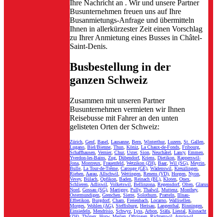
Ihre Nachricht an
. Wir und unsere Partner
Busunternehmen freuen uns auf Ihre
Busanmietungs-Anfrage und übermitteln
Ihnen in allerkürzester Zeit einen Vorschlag
zu Ihrer Anmietung eines Busses in Châtel-
Saint-Denis.
Busbestellung in der
ganzen Schweiz
Zusammen mit unseren Partner
Busunternehmen vermieten wir Ihnen
Reisebusse mit Fahrer an den unten
gelisteten Orten der Schweiz:
Zürich
,
Genf
,
Basel
,
Lausanne
,
Bern
,
Winterthur
,
Luzern
,
St. Gallen
,
Lugano
,
Biel/Bienne
,
Thun
,
Köniz
,
La Chaux-de-Fonds
,
Fribourg
,
Schaffhausen
,
Vernier
,
Chur
,
Uster
,
Sion
,
Neuchâtel
,
Lancy
,
Emmen
,
Yverdon-les-Bains
,
Zug
,
Dübendorf
,
Kriens
,
Dietikon
,
Rapperswil-
Jona
,
Montreux
,
Frauenfeld
,
Wetzikon (ZH)
,
Baar
,
Wil (SG)
,
Meyrin
,
Bulle
,
La Tour-de-Trême
,
Carouge (GE)
,
Wädenswil
,
Kreuzlingen
,
Riehen
,
Aarau
,
Allschwil
,
Wettingen
,
Renens (VD)
,
Horgen
,
Nyon
,
Vevey
,
Bülach
,
Opfikon
,
Baden
,
Reinach (BL)
,
Kloten
,
Onex
,
Schlieren
,
Adliswil
,
Volketswil
,
Bellinzona
,
Regensdorf
,
Olten
,
Glarus
Nord
,
Gossau (SG)
,
Martigny
,
Pully
,
Thalwil
,
Muttenz
,
Monthey
,
Ostermundigen
,
Grenchen
,
Sierre
,
Solothurn
,
Pratteln
,
Illnau-
Effretikon
,
Burgdorf
,
Cham
,
Freienbach
,
Locarno
,
Wallisellen
,
Morges
,
Wohlen (AG)
,
Steffisburg
,
Herisau
,
Langenthal
,
Binningen
,
Einsiedeln
,
Mendrisio
,
Schwyz
,
Lyss
,
Arbon
,
Stäfa
,
Liestal
,
Küsnacht
(ZH)
,
Thônex
,
Horw
,
Meilen
,
Oftringen
,
Richterswil
,
Amriswil
,