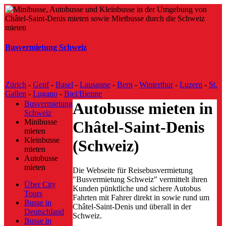
Busvermietung Schweiz
Zürich
-
Genf
-
Basel
-
Lausanne
-
Bern
-
Winterthur
-
Luzern
-
St.
Gallen
-
Lugano
-
Biel/Bienne
Busvermietung
Autobusse mieten in
Schweiz
Minibusse
Châtel-Saint-Denis
mieten
Kleinbusse
(Schweiz)
mieten
Autobusse
mieten
Die Webseite für Reisebusvermietung
"Busvermietung Schweiz" vermittelt ihren
Über City
Kunden pünktliche und sichere Autobus
Tours
Fahrten mit Fahrer direkt in sowie rund um
Busse in
Châtel-Saint-Denis und überall in der
Deutschland
Schweiz.
Busse in