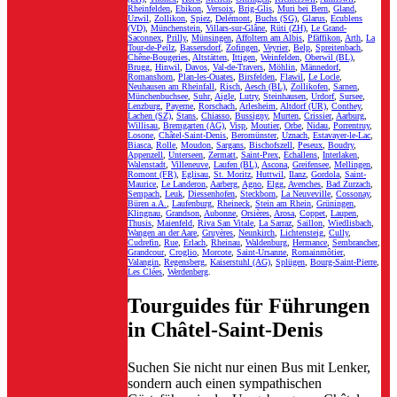
Rheinfelden
,
Ebikon
,
Versoix
,
Brig-Glis
,
Muri bei Bern
,
Gland
,
Uzwil
,
Zollikon
,
Spiez
,
Delémont
,
Buchs (SG)
,
Glarus
,
Ecublens
(VD)
,
Münchenstein
,
Villars-sur-Glâne
,
Rüti (ZH)
,
Le Grand-
Saconnex
,
Prilly
,
Münsingen
,
Affoltern am Albis
,
Pfäffikon
,
Arth
,
La
Tour-de-Peilz
,
Bassersdorf
,
Zofingen
,
Veyrier
,
Belp
,
Spreitenbach
,
Chêne-Bougeries
,
Altstätten
,
Ittigen
,
Weinfelden
,
Oberwil (BL)
,
Brugg
,
Hinwil
,
Davos
,
Val-de-Travers
,
Möhlin
,
Männedorf
,
Romanshorn
,
Plan-les-Ouates
,
Birsfelden
,
Flawil
,
Le Locle
,
Neuhausen am Rheinfall
,
Risch
,
Aesch (BL)
,
Zollikofen
,
Sarnen
,
Münchenbuchsee
,
Suhr
,
Aigle
,
Lutry
,
Steinhausen
,
Urdorf
,
Sursee
,
Lenzburg
,
Payerne
,
Rorschach
,
Arlesheim
,
Altdorf (UR)
,
Conthey
,
Lachen (SZ)
,
Stans
,
Chiasso
,
Bussigny
,
Murten
,
Crissier
,
Aarburg
,
Willisau
,
Bremgarten (AG)
,
Visp
,
Moutier
,
Orbe
,
Nidau
,
Porrentruy
,
Losone
,
Châtel-Saint-Denis
,
Beromünster
,
Uznach
,
Estavayer-le-Lac
,
Biasca
,
Rolle
,
Moudon
,
Sargans
,
Bischofszell
,
Peseux
,
Boudry
,
Appenzell
,
Unterseen
,
Zermatt
,
Saint-Prex
,
Échallens
,
Interlaken
,
Walenstadt
,
Villeneuve
,
Laufen (BL)
,
Ascona
,
Greifensee
,
Mellingen
,
Romont (FR)
,
Eglisau
,
St. Moritz
,
Huttwil
,
Ilanz
,
Gordola
,
Saint-
Maurice
,
Le Landeron
,
Aarberg
,
Agno
,
Elgg
,
Avenches
,
Bad Zurzach
,
Sempach
,
Leuk
,
Diessenhofen
,
Steckborn
,
La Neuveville
,
Cossonay
,
Büren a.A.
,
Laufenburg
,
Rheineck
,
Stein am Rhein
,
Grüningen
,
Klingnau
,
Grandson
,
Aubonne
,
Orsières
,
Arosa
,
Coppet
,
Laupen
,
Thusis
,
Maienfeld
,
Riva San Vitale
,
La Sarraz
,
Saillon
,
Wiedlisbach
,
Wangen an der Aare
,
Gruyères
,
Neunkirch
,
Lichtensteig
,
Cully
,
Cudrefin
,
Rue
,
Erlach
,
Rheinau
,
Waldenburg
,
Hermance
,
Sembrancher
,
Grandcour
,
Croglio
,
Morcote
,
Saint-Ursanne
,
Romainmôtier
,
Valangin
,
Regensberg
,
Kaiserstuhl (AG)
,
Splügen
,
Bourg-Saint-Pierre
,
Les Clées
,
Werdenberg
.
Tourguides für Führungen
in Châtel-Saint-Denis
Suchen Sie nicht nur einen Bus mit Lenker,
sondern auch einen sympathischen