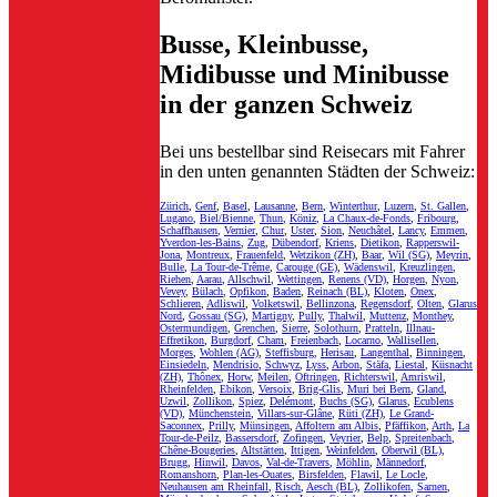
Busse, Kleinbusse,
Midibusse und Minibusse
in der ganzen Schweiz
Bei uns bestellbar sind Reisecars mit Fahrer
in den unten genannten Städten der Schweiz:
Zürich
,
Genf
,
Basel
,
Lausanne
,
Bern
,
Winterthur
,
Luzern
,
St. Gallen
,
Lugano
,
Biel/Bienne
,
Thun
,
Köniz
,
La Chaux-de-Fonds
,
Fribourg
,
Schaffhausen
,
Vernier
,
Chur
,
Uster
,
Sion
,
Neuchâtel
,
Lancy
,
Emmen
,
Yverdon-les-Bains
,
Zug
,
Dübendorf
,
Kriens
,
Dietikon
,
Rapperswil-
Jona
,
Montreux
,
Frauenfeld
,
Wetzikon (ZH)
,
Baar
,
Wil (SG)
,
Meyrin
,
Bulle
,
La Tour-de-Trême
,
Carouge (GE)
,
Wädenswil
,
Kreuzlingen
,
Riehen
,
Aarau
,
Allschwil
,
Wettingen
,
Renens (VD)
,
Horgen
,
Nyon
,
Vevey
,
Bülach
,
Opfikon
,
Baden
,
Reinach (BL)
,
Kloten
,
Onex
,
Schlieren
,
Adliswil
,
Volketswil
,
Bellinzona
,
Regensdorf
,
Olten
,
Glarus
Nord
,
Gossau (SG)
,
Martigny
,
Pully
,
Thalwil
,
Muttenz
,
Monthey
,
Ostermundigen
,
Grenchen
,
Sierre
,
Solothurn
,
Pratteln
,
Illnau-
Effretikon
,
Burgdorf
,
Cham
,
Freienbach
,
Locarno
,
Wallisellen
,
Morges
,
Wohlen (AG)
,
Steffisburg
,
Herisau
,
Langenthal
,
Binningen
,
Einsiedeln
,
Mendrisio
,
Schwyz
,
Lyss
,
Arbon
,
Stäfa
,
Liestal
,
Küsnacht
(ZH)
,
Thônex
,
Horw
,
Meilen
,
Oftringen
,
Richterswil
,
Amriswil
,
Rheinfelden
,
Ebikon
,
Versoix
,
Brig-Glis
,
Muri bei Bern
,
Gland
,
Uzwil
,
Zollikon
,
Spiez
,
Delémont
,
Buchs (SG)
,
Glarus
,
Ecublens
(VD)
,
Münchenstein
,
Villars-sur-Glâne
,
Rüti (ZH)
,
Le Grand-
Saconnex
,
Prilly
,
Münsingen
,
Affoltern am Albis
,
Pfäffikon
,
Arth
,
La
Tour-de-Peilz
,
Bassersdorf
,
Zofingen
,
Veyrier
,
Belp
,
Spreitenbach
,
Chêne-Bougeries
,
Altstätten
,
Ittigen
,
Weinfelden
,
Oberwil (BL)
,
Brugg
,
Hinwil
,
Davos
,
Val-de-Travers
,
Möhlin
,
Männedorf
,
Romanshorn
,
Plan-les-Ouates
,
Birsfelden
,
Flawil
,
Le Locle
,
Neuhausen am Rheinfall
,
Risch
,
Aesch (BL)
,
Zollikofen
,
Sarnen
,