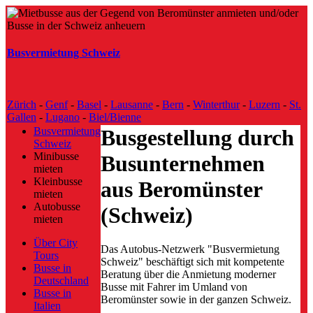
Busvermietung Schweiz
Zürich
-
Genf
-
Basel
-
Lausanne
-
Bern
-
Winterthur
-
Luzern
-
St.
Gallen
-
Lugano
-
Biel/Bienne
Busvermietung
Busgestellung durch
Schweiz
Minibusse
Busunternehmen
mieten
Kleinbusse
aus Beromünster
mieten
Autobusse
(Schweiz)
mieten
Über City
Das Autobus-Netzwerk "Busvermietung
Tours
Schweiz" beschäftigt sich mit kompetente
Busse in
Beratung über die Anmietung moderner
Deutschland
Busse mit Fahrer im Umland von
Busse in
Beromünster sowie in der ganzen Schweiz.
Italien