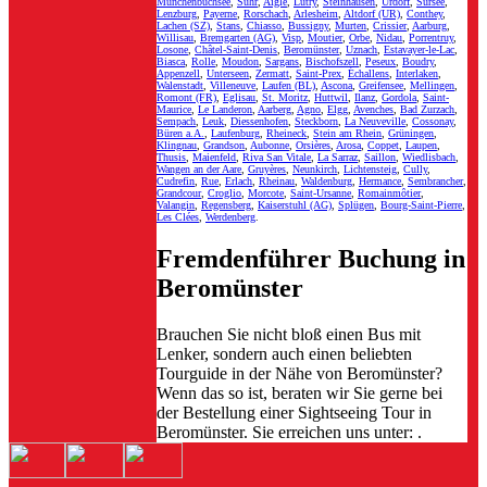
Münchenbuchsee
,
Suhr
,
Aigle
,
Lutry
,
Steinhausen
,
Urdorf
,
Sursee
,
Lenzburg
,
Payerne
,
Rorschach
,
Arlesheim
,
Altdorf (UR)
,
Conthey
,
Lachen (SZ)
,
Stans
,
Chiasso
,
Bussigny
,
Murten
,
Crissier
,
Aarburg
,
Willisau
,
Bremgarten (AG)
,
Visp
,
Moutier
,
Orbe
,
Nidau
,
Porrentruy
,
Losone
,
Châtel-Saint-Denis
,
Beromünster
,
Uznach
,
Estavayer-le-Lac
,
Biasca
,
Rolle
,
Moudon
,
Sargans
,
Bischofszell
,
Peseux
,
Boudry
,
Appenzell
,
Unterseen
,
Zermatt
,
Saint-Prex
,
Échallens
,
Interlaken
,
Walenstadt
,
Villeneuve
,
Laufen (BL)
,
Ascona
,
Greifensee
,
Mellingen
,
Romont (FR)
,
Eglisau
,
St. Moritz
,
Huttwil
,
Ilanz
,
Gordola
,
Saint-
Maurice
,
Le Landeron
,
Aarberg
,
Agno
,
Elgg
,
Avenches
,
Bad Zurzach
,
Sempach
,
Leuk
,
Diessenhofen
,
Steckborn
,
La Neuveville
,
Cossonay
,
Büren a.A.
,
Laufenburg
,
Rheineck
,
Stein am Rhein
,
Grüningen
,
Klingnau
,
Grandson
,
Aubonne
,
Orsières
,
Arosa
,
Coppet
,
Laupen
,
Thusis
,
Maienfeld
,
Riva San Vitale
,
La Sarraz
,
Saillon
,
Wiedlisbach
,
Wangen an der Aare
,
Gruyères
,
Neunkirch
,
Lichtensteig
,
Cully
,
Cudrefin
,
Rue
,
Erlach
,
Rheinau
,
Waldenburg
,
Hermance
,
Sembrancher
,
Grandcour
,
Croglio
,
Morcote
,
Saint-Ursanne
,
Romainmôtier
,
Valangin
,
Regensberg
,
Kaiserstuhl (AG)
,
Splügen
,
Bourg-Saint-Pierre
,
Les Clées
,
Werdenberg
.
Fremdenführer Buchung in
Beromünster
Brauchen Sie nicht bloß einen Bus mit
Lenker, sondern auch einen beliebten
Tourguide in der Nähe von Beromünster?
Wenn das so ist, beraten wir Sie gerne bei
der Bestellung einer Sightseeing Tour in
Beromünster. Sie erreichen uns unter:
.